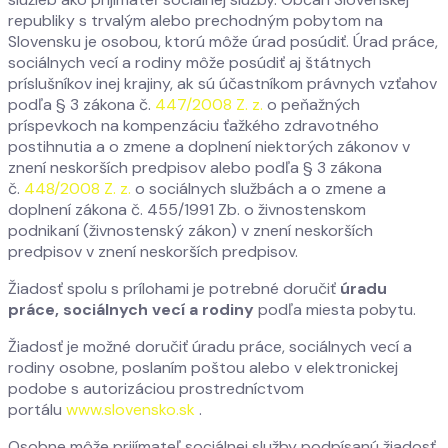
republiky s trvalým alebo prechodným pobytom na
Slovensku je osobou, ktorú môže úrad posúdiť. Úrad práce,
sociálnych vecí a rodiny môže posúdiť aj štátnych
príslušníkov inej krajiny, ak sú účastníkom právnych vzťahov
podľa § 3 zákona č.
447/2008 Z. z.
o peňažných
príspevkoch na kompenzáciu ťažkého zdravotného
postihnutia a o zmene a doplnení niektorých zákonov v
znení neskorších predpisov alebo podľa § 3 zákona
č.
448/2008 Z. z.
o sociálnych službách a o zmene a
doplnení zákona č. 455/1991 Zb. o živnostenskom
podnikaní (živnostenský zákon) v znení neskorších
predpisov v znení neskorších predpisov.
Žiadosť spolu s prílohami je potrebné doručiť
úradu
práce, sociálnych vecí a rodiny
podľa miesta pobytu.
Žiadosť je možné doručiť úradu práce, sociálnych vecí a
rodiny osobne, poslaním poštou alebo v elektronickej
podobe s autorizáciou prostredníctvom
portálu
www.slovensko.sk
.
Osobne môže prijímateľ sociálnej služby podpísanú žiadosť