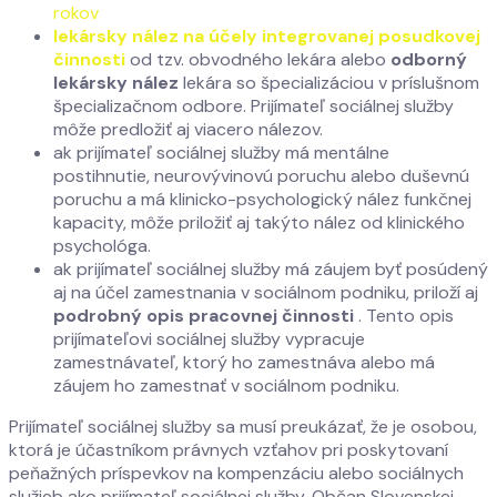
rokov
lekársky nález na účely integrovanej posudkovej
činnosti
od tzv. obvodného lekára alebo
odborný
lekársky nález
lekára so špecializáciou v príslušnom
špecializačnom odbore. Prijímateľ sociálnej služby
môže predložiť aj viacero nálezov.
ak prijímateľ sociálnej služby má mentálne
postihnutie, neurovývinovú poruchu alebo duševnú
poruchu a má klinicko-psychologický nález funkčnej
kapacity, môže priložiť aj takýto nález od klinického
psychológa.
ak prijímateľ sociálnej služby má záujem byť posúdený
aj na účel zamestnania v sociálnom podniku, priloží aj
podrobný opis pracovnej činnosti
. Tento opis
prijímateľovi sociálnej služby vypracuje
zamestnávateľ, ktorý ho zamestnáva alebo má
záujem ho zamestnať v sociálnom podniku.
Prijímateľ sociálnej služby sa musí preukázať, že je osobou,
ktorá je účastníkom právnych vzťahov pri poskytovaní
peňažných príspevkov na kompenzáciu alebo sociálnych
služieb ako prijímateľ sociálnej služby. Občan Slovenskej