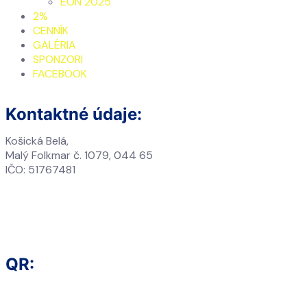
EON 2025
2%
CENNÍK
GALÉRIA
SPONZORI
FACEBOOK
Kontaktné údaje:
Košická Belá,
Malý Folkmar č. 1079, 044 65
IČO: 51767481
DIČ: 2120774810
+421 940 395 005
+421 55 729 1041
lavienazpske@gmail.com
QR: